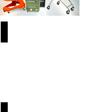
Compact Trolley 90L
from
86,50
€
Trolley Cash&Carry